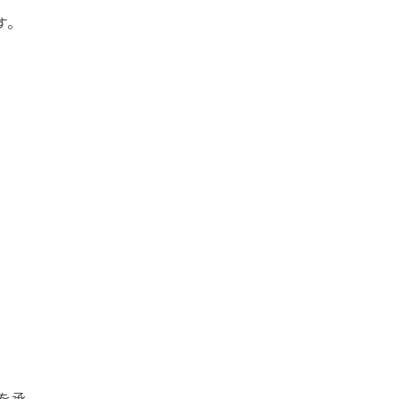
す。
を承