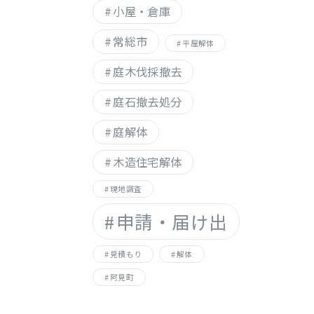
小屋・倉庫
常総市
平屋解体
庭木伐採撤去
庭石撤去処分
庭解体
木造住宅解体
現地調査
申請・届け出
見積もり
解体
阿見町