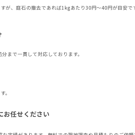
が、庭石の撤去であれば1kgあたり30円～40円が目安で
？
処分まで一貫して対応しております。
ます。
にお任せください
富な実績があります。
無料での現地調査や見積もりのご依頼