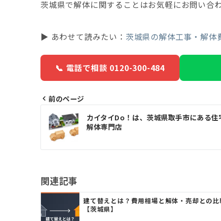
茨城県で解体に関することはお気軽にお問い合
▶ あわせて読みたい：
茨城県の解体工事・解体
📞 電話で相談 0120-300-484
前のページ
投
カイタイDo！は、茨城県取手市にある住
稿
解体専門店
ナ
ビ
ゲ
関連記事
ー
建て替えとは？費用相場と解体・売却との比
【茨城県】
シ