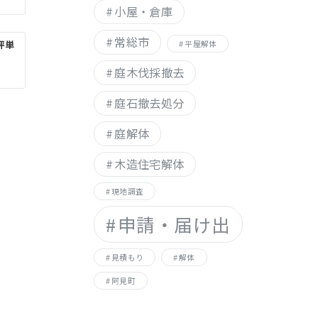
小屋・倉庫
常総市
坪単
平屋解体
庭木伐採撤去
庭石撤去処分
庭解体
木造住宅解体
現地調査
申請・届け出
見積もり
解体
阿見町