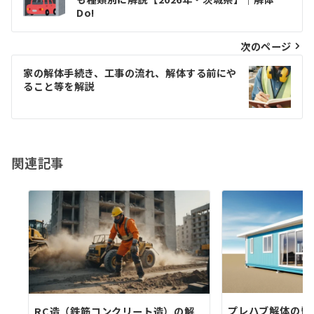
稿
Do!
ナ
ビ
次のページ
ゲ
家の解体手続き、工事の流れ、解体する前にや
ること等を解説
ー
シ
ョ
関連記事
ン
プレハブ解体の費
RC造（鉄筋コンクリート造）の解