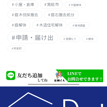
小屋・倉庫
常総市
平屋解体
庭木伐採撤去
庭石撤去処分
庭解体
木造住宅解体
現地調査
申請・届け出
見積もり
解体
阿見町