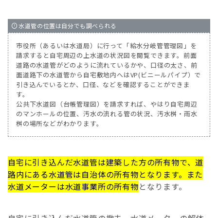
水道管の位置は自分でも調べられる
市役所（あるいは水道局）に行って「給水分岐管管理図」を
請求すると自宅周辺の上水道の状況図を閲覧できます。前面
道路の水道管がどのように流れているかや、口径の太さ、前
面道路下の水道管から自宅敷地内へはVP(ビニールパイプ）で
引き込んでいるとか、口径、などを確認することができま
す。
公共下水道図（台帳管理図）を請求すれば、やはり自宅周辺
のマンホールの位置、汚水の流れる管の状況、汚水桝・雨水
桝の場所などがわかります。
自宅に引き込んだ水道管は建築した方の所有物で、道
路内にある水道管は自治体の所有物となります。また
水道メーターは水道事業所の所有物
となります。