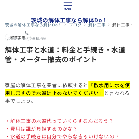
Menu
茨城の解体工事なら解体Do！
茨城の解体工事なら解体Do！
ブログ
解体工事
解体工事と水道：料金と手続き・水道管・メーター撤去のポイント
解体工事
お電話＆LINEで無料相談
解体工事と水道：料金と手続き・水道
管・メーター撤去のポイント
家屋の解体工事を業者に依頼すると
「散水用に
水
を使
用しますので水道は止めないでください」
と言われる
事でしょう。
・解体工事の水道代っていくらするんだろう？
・費用は誰が負担するのかな？
・水道の手続きは自分でやらなきゃいけないの？