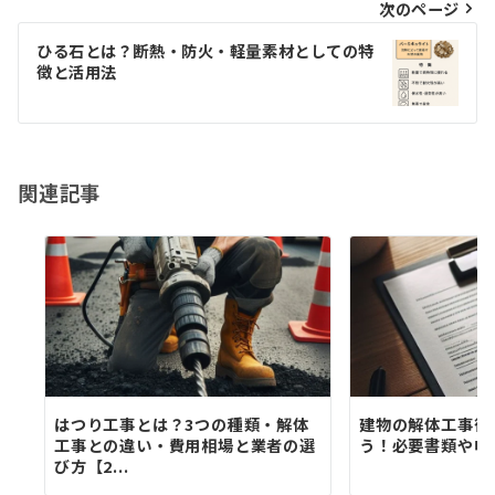
ビ
次のページ
ゲ
ひる石とは？断熱・防火・軽量素材としての特
徴と活用法
ー
シ
ョ
関連記事
ン
はつり工事とは？3つの種類・解体
建物の解体工事後
工事との違い・費用相場と業者の選
う！必要書類や申
び方【2...