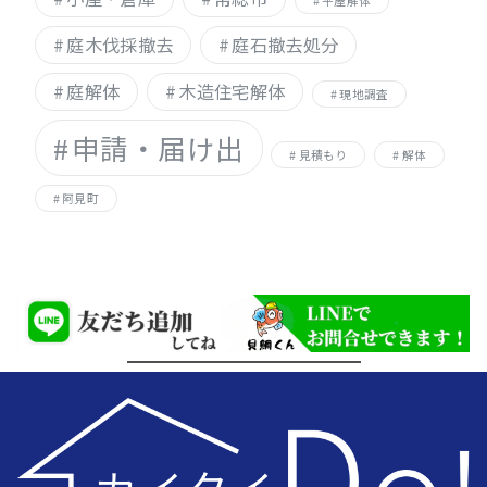
平屋解体
庭木伐採撤去
庭石撤去処分
庭解体
木造住宅解体
現地調査
申請・届け出
見積もり
解体
阿見町