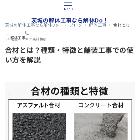
Menu
茨城の解体工事なら解体Do！
茨城の解体工事なら解体Do！
ブログ
解体工事
合材とは？種類・特徴と舗装工事での使い方を解説
解体工事
お電話＆LINEで無料相談
合材とは？種類・特徴と舗装工事での使
い方を解説